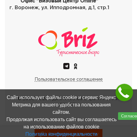
Офис "Визовый Центр Online"
г. Воронеж, ул. Ипподромная, д.1, стр.1
Пользовательское соглашение
Сайт использует файлы cookie и сервис Яндекс
© 2000-
2026
Туристическое бюро «ТИБИАЙ
Метрика для вашего удобства пользования
ГРУПП»
сайтом.
Согласе
Продолжая использовать сайт вы соглашаетесь
на использование файлов cookie
Политика конфиденциальности
Записаться в тургруппу
Записаться в тургруппу