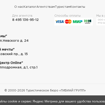
О нас
Каталог
Агентствам
Туристам
Контакты
Для агентств
Способы оплаты
Мы в
8 495 136-95-12
ьмы"
Вл.Невского д. 24
 мечты"
вский пр., д. 15
ентр Online"
пподромная, д.1, стр.1
© 2000-
2026
Туристическое бюро «ТИБИАЙ ГРУПП»
йлы cookie и сервис Яндекс Метрика для вашего удобства пользов