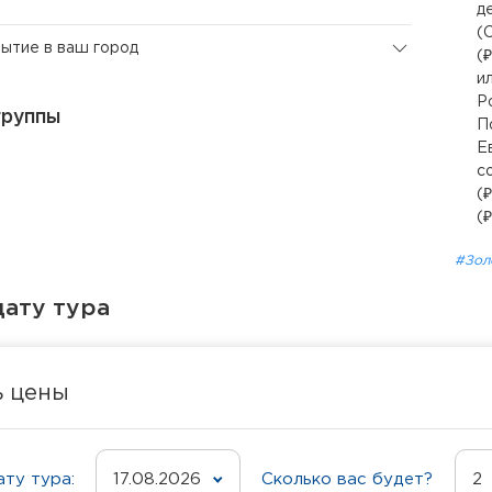
д
(
бытие в ваш город
(₽
и
Р
группы
П
Е
с
(
(
#Зол
ату тура
ь цены
ту тура:
17.08.2026
Сколько вас будет?
2