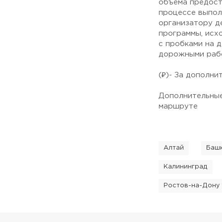
объема предост
процессе выпол
организатору д
программы, исх
с пробками на 
дорожными рабо
(₽)- За дополни
Дополнительные
маршруте
Алтай
Баш
Калининград
Ростов-на-Дону