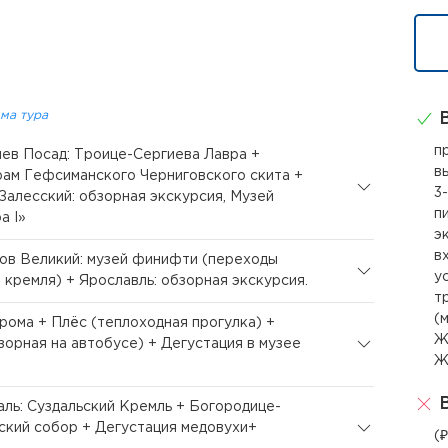
ма тура
В
п
гиев Посад: Троице-Сергиева Лавра +
в
ам Гефсиманского Черниговского скита +
3
Залесский: обзорная экскурсия, Музей
п
а I»
э
в
тов Великий: музей финифти (переходы
ус
 кремля) + Ярославль: обзорная экскурсия.
т
(
трома + Плёс (теплоходная прогулка) +
Ж
зорная на автобусе) + Дегустация в музее
Ж
В
даль: Суздальский Кремль + Богородице-
кий собор + Дегустация медовухи+
(₽