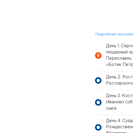
Подробная програм
День 1. Сер
пещерный хр
Переславль 
«Ботик Петр
День 2. Рос
Ростовского
День 3. Кос
Иваново (об
сыра
День 4. Суз
Рождественс