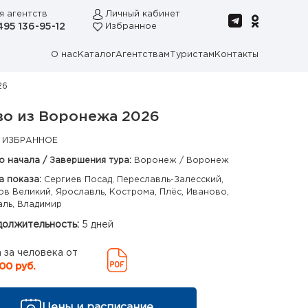
я агентств
Личный кабинет
495 136-95-12
Избранное
О нас
Каталог
Агентствам
Туристам
Контакты
26
во из Воронежа 2026
 ИЗБРАННОЕ
о начала / Завершения тура:
Воронеж / Воронеж
а показа:
Сергиев Посад, Переславль-Залесский,
ов Великий, Ярославль, Кострома, Плёс, Иваново,
аль, Владимир
олжительность:
5 дней
 за человека от
00 руб.
Цены и расписание