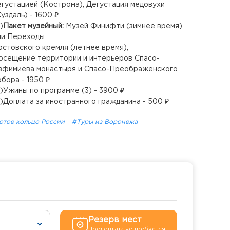
егустацией (Кострома), Дегустация медовухи
Суздаль) - 1600 ₽
)
Пакет музейный:
Музей Финифти (зимнее время)
ли Переходы
остовского кремля (летнее время),
осещение территории и интерьеров Спасо-
вфимиева монастыря и Спасо-Преображенского
обора - 1950 ₽
₽)Ужины по программе (3) - 3900 ₽
₽)Доплата за иностранного гражданина - 500 ₽
отое кольцо России
#Туры из Воронежа
Резерв мест
Предоплата не требуется