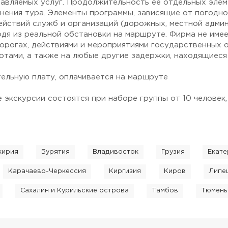
авляемых услуг. Продолжительность ее отдельных элем
нения тура. Элементы программы, зависящие от погодн
ействий служб и организаций (дорожных, местной админи
одя из реальной обстановки на маршруте. Фирма не име
дорогах, действиями и мероприятиями государственных о
тами, а также на любые другие задержки, находящиеся
тельную плату, оплачивается на маршруте
 экскурсии состоятся при наборе группы от 10 человек,
кирия
Бурятия
Владивосток
Грузия
Екате
Карачаево-Черкессия
Киргизия
Киров
Липе
Сахалин и Курильские острова
Тамбов
Тюмень