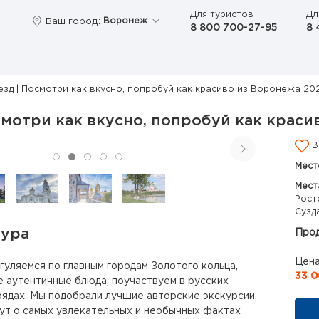
Для туристов
Дл
Воронеж
Ваш город:
8 800 700-27-95
8 
езд | Посмотри как вкусно, попробуй как красиво из Воронежа 20
смотри как вкусно, попробуй как краси
В
Мест
Мест
Рост
Сузд
тура
Прод
Цена
уляемся по главным городам Золотого кольца,
33 0
 аутентичные блюда, поучаствуем в русских
ядах. Мы подобрали лучшие авторские экскурсии,
ут о самых увлекательных и необычных фактах